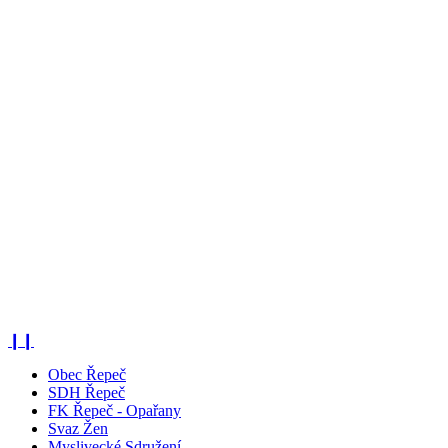
❙❙
Obec Řepeč
SDH Řepeč
FK Řepeč - Opařany
Svaz Žen
Myslivecké Sdružení