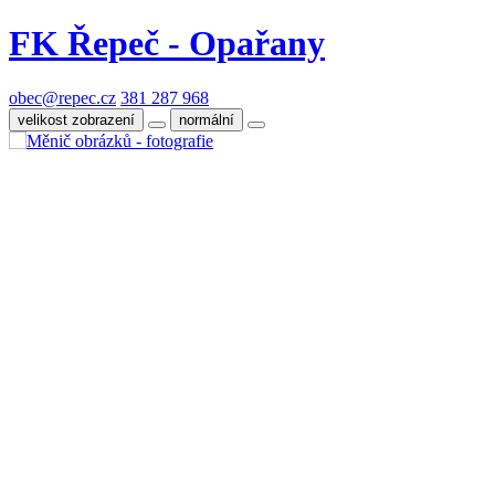
FK Řepeč - Opařany
obec@repec.cz
381 287 968
velikost zobrazení
normální