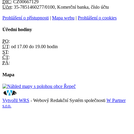
DIČ:
CZ00667129
Účet:
35-7851460277/0100, Komerční banka, číslo účtu
Prohlášení o přístupnosti
|
Mapa webu
|
Prohlášení o cookies
Úřední hodiny
PO:
ÚT:
od 17.00 do 19.00 hodin
ST:
ČT:
PÁ:
Mapa
Vytvořil WRS
- Webový Redakční Systém společnosti
W Partner
s.r.o.