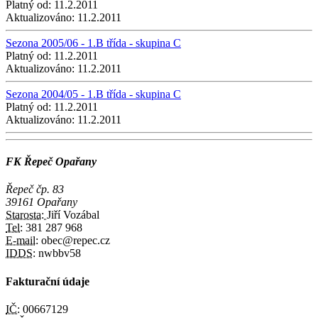
Platný od:
11.2.2011
Aktualizováno:
11.2.2011
Sezona 2005/06 - 1.B třída - skupina C
Platný od:
11.2.2011
Aktualizováno:
11.2.2011
Sezona 2004/05 - 1.B třída - skupina C
Platný od:
11.2.2011
Aktualizováno:
11.2.2011
FK Řepeč Opařany
Řepeč čp. 83
39161 Opařany
Starosta:
Jiří Vozábal
Tel:
381 287 968
E-mail:
obec@repec.cz
IDDS:
nwbbv58
Fakturační údaje
IČ:
00667129