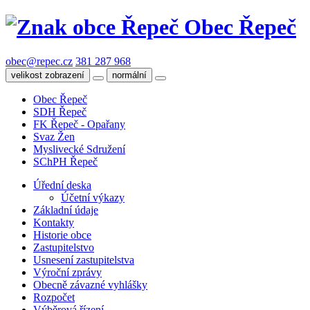
Obec Řepeč
obec@repec.cz
381 287 968
velikost zobrazení
normální
Obec Řepeč
SDH Řepeč
FK Řepeč - Opařany
Svaz Žen
Myslivecké Sdružení
SChPH Řepeč
Úřední deska
Účetní výkazy
Základní údaje
Kontakty
Historie obce
Zastupitelstvo
Usnesení zastupitelstva
Výroční zprávy
Obecně závazné vyhlášky
Rozpočet
Výběrová řízení