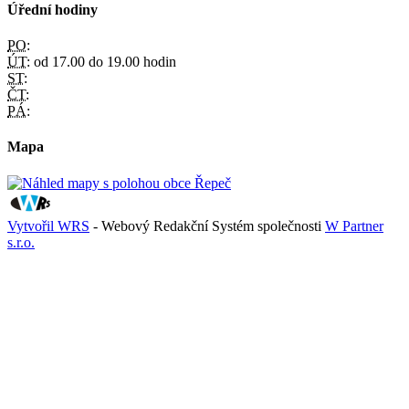
Úřední hodiny
PO:
ÚT:
od 17.00 do 19.00 hodin
ST:
ČT:
PÁ:
Mapa
Vytvořil WRS
- Webový Redakční Systém společnosti
W Partner
s.r.o.