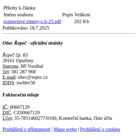
Přílohy k článku
Jméno souboru
Popis
Velikost
rozpoctove-zmeny-c.6-25.pdf
202 Kb
Publikováno:
18.7.2025
Obec Řepeč - oficiální stránky
Řepeč čp. 83
39161 Opařany
Starosta:
Jiří Vozábal
Tel:
381 287 968
E-mail:
obec@repec.cz
IDDS:
nwbbv58
Fakturační údaje
IČ:
00667129
DIČ:
CZ00667129
Účet:
35-7851460277/0100, Komerční banka, číslo účtu
Prohlášení o přístupnosti
|
Mapa webu
|
Prohlášení o cookies