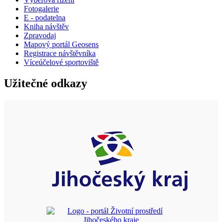
Fotogalerie
E - podatelna
Kniha návštěv
Zpravodaj
Mapový portál Geosens
Registrace návštěvníka
Víceúčelové sportoviště
Užitečné odkazy